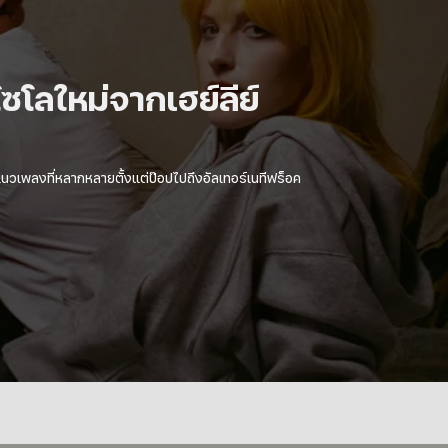
erator ของ Zac Farro กับการอ
oise