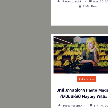
Paramorebkk
พ.ค. 30, 
2 Min Read
Interview
บทสัมภาษณ์จาก Paste Mag
ศิลปินแห่งปี Hayley Willi
Paramorebkk
ธ.ค. 14, 2