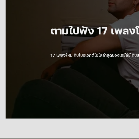
อัลบั้มใหม่ Op
กรอบวง Halfn