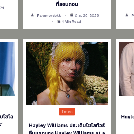
ที่ลอนดอน
024
Paramorebkk
มิ.ย. 26, 2026
P
1 Min Read
Tours
จบโซโล
Hayle
ร’
Hayley Williams ประเดิมโซโลทัวร์
คืนแรกของ Hayley Williams at a