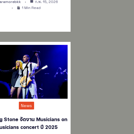
aramorebkk
ก.พ. 15, 2026
1 Min Read
News
ng Stone จัดงาน Musicians on
usicians concert ปี 2025