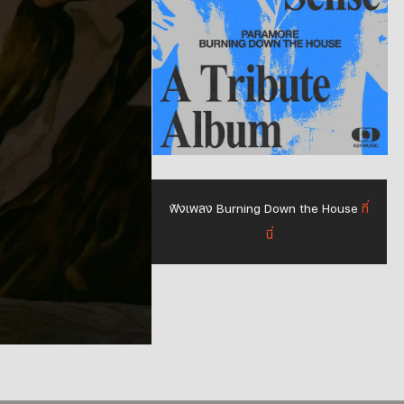
อกจาก
Para
ฟังเพลง Burning Down the House
ที่
นี่