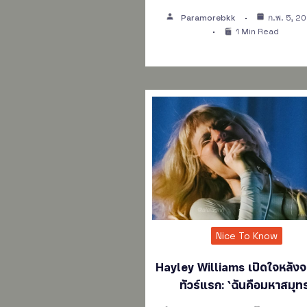
Paramorebkk
ก.พ. 5, 2
1 Min Read
Nice To Know
Hayley Williams เปิดใจหลัง
ทัวร์แรก: ‘ฉันคือมหาสมุท