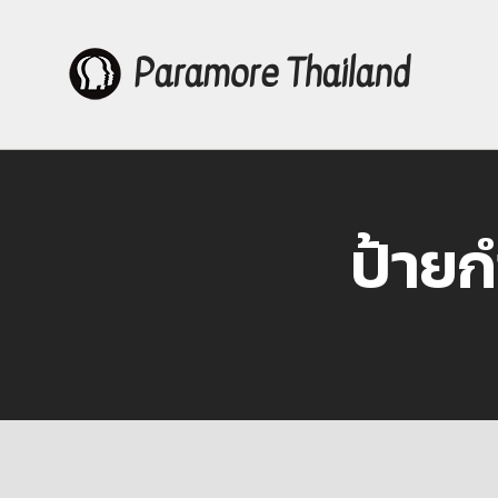
Paramore Thailand
Skip
to
content
ป้ายก