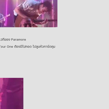
มเวทีของ Paramore
์ Tour One ต้องมีไปกอด ไปลูบหัวการ์ดคุม