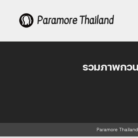
Paramore Thailand
Skip
to
content
รวมภาพกวนๆ
Paramore Thailand