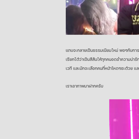
แทบจะกลายเป็นธรรมเนียมใหม่ พอๆกับกา
เรียกได้ว่าเป็นสีสันให้ทุกคนอดขำความน่า
เวที และมักจะเลือกคนที่หน้าโหดๆซะด้วย แ
เราเอาภาพมาฝากครับ
ตัว
เล่น
ไฟล์
วิดีโอ